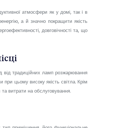
уктивної атмосфери як у домі, так і в
оенергію, а й значно покращити якість
ргоефективності, довговічності та, що
ісці
ід від традиційних ламп розжарювання
и при цьому високу якість світла. Крім
 та витрати на обслуговування.
є тип приміщення, його функціональне