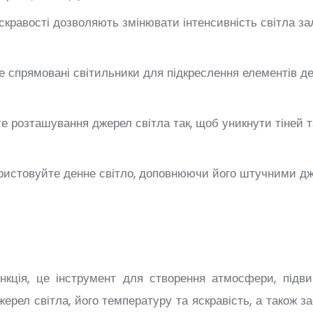
скравості дозволяють змінювати інтенсивність світла за
е спрямовані світильники для підкреслення елементів де
е розташування джерел світла так, щоб уникнути тіней т
ристовуйте денне світло, доповнюючи його штучними дже
нкція, це інструмент для створення атмосфери, підв
ерел світла, його температуру та яскравість, а також