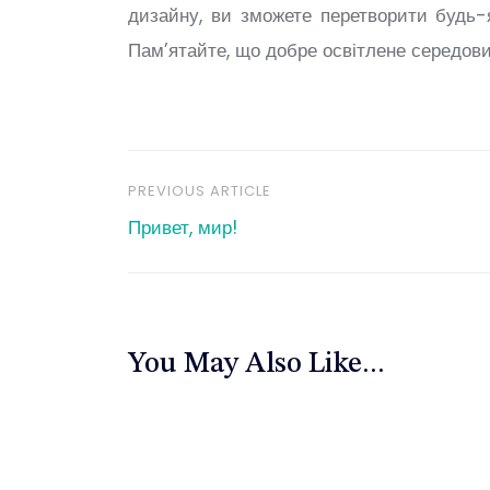
дизайну, ви зможете перетворити будь
Пам’ятайте, що добре освітлене середови
PREVIOUS ARTICLE
Навигация
Привет, мир!
по
записям
You May Also Like...