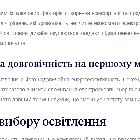
им із ключових факторів створення комфортної та прод
зліч рішень, які дозволяють не лише економити електр
й світловий дизайн окупаються завдяки підвищенню ене
мопочуття.
а довговічність на першому м
вітлення є його надзвичайна енергоефективність. Перех
аторазово знизити споживання електроенергії, зберігаюч
багато довший термін служби, що зменшує частоту заміни
вибору освітлення
тужність лампочки. Це комплексний підхід, що врахову