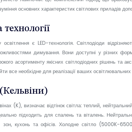
озуміння основних характеристик світлових приладів до
 технології
 освітлення є LED-технологія. Світлодіоди відрізня
можливостями димування. Вони доступні у різних фор
окого асортименту якісних світлодіодних рішень та ак
йти все необхідне для реалізації ваших освітлювальних 
(Кельвіни)
інах (K), визначає відтінок світла: теплий, нейтральн
еально підходить для спалень та віталень. Нейтраль
х зон, кухонь та офісів. Холодне світло (5000K-650