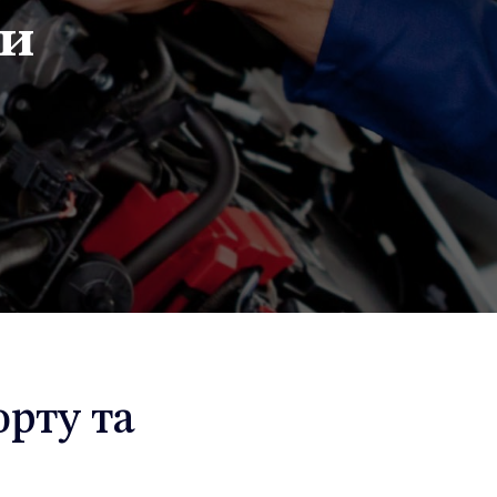
ти
орту та