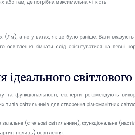
х або там, де потрібна максимальна чіткість.
 (Лм), а не у ватах, як це було раніше. Вати вказують
го освітлення кімнати слід орієнтуватися на певні н
я ідеального світлового
у та функціональності, експерти рекомендують викор
их типів світильників для створення різноманітних світло
 загальне (стельові світильники), функціональне (насті
картин, полиць) освітлення.