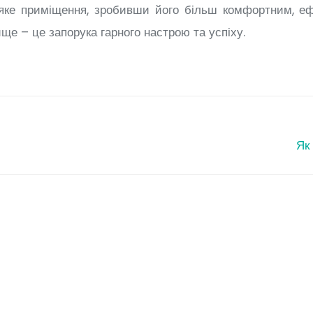
-яке приміщення, зробивши його більш комфортним, е
ще – це запорука гарного настрою та успіху.
Як
Як вибрати які