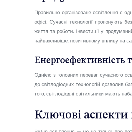
Правильно організоване освітлення є одн
офісі. Сучасні технології пропонують бе
життя та роботи. Інвестиції у продумани
найважливіше, позитивному впливу на са
Енергоефективність т
Однією з головних переваг сучасного ос
до світлодіодних технологій дозволив баг
того, світлодіодні світильники мають на
Ключові аспекти 
Вибір освітлення — це не тільки про по