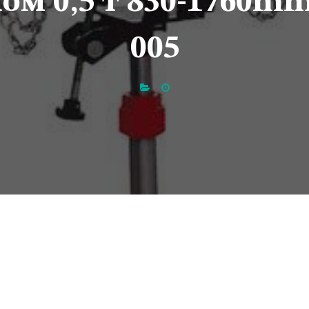
м 0,5 т 830-1760m
005