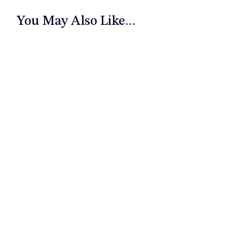
You May Also Like...
Як вибрати відеонагляд для
дому
Блог
Вступ Сучасний світ вимагає нових
підходів до безпеки. Відеонагляд став
невід’ємною частиною забезпечення
безпеки приватних будинків та
комерційних об’єктів. У
Read More