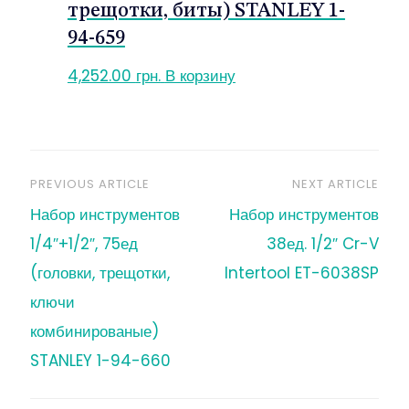
трещотки, биты) STANLEY 1-
94-659
4,252.00
грн.
В корзину
PREVIOUS ARTICLE
NEXT ARTICLE
Навигация
Набор инструментов
Набор инструментов
по
1/4″+1/2″, 75ед
38ед. 1/2″ Cr-V
(головки, трещотки,
Intertool ET-6038SP
записям
ключи
комбинированые)
STANLEY 1-94-660