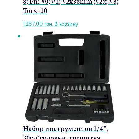
8; Ph: #0; #1; #2x38mm ;#2x; #3;
Torx: 10
1,267.00
грн.
В корзину
Набор инструментов 1/4″,
30ед(головки, трещотка,