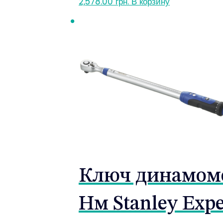
2,578.00
грн.
В корзину
Ключ динамомет
Нм Stanley Expe